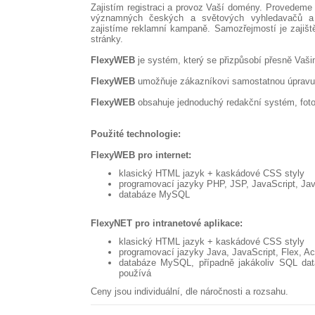
Zajistím registraci a provoz Vaší domény. Provedeme 
významných českých a světových vyhledavačů a 
zajistíme reklamní kampaně. Samozřejmostí je zajiště
stránky.
FlexyWEB
je systém, který se přizpůsobí přesně Vaš
FlexyWEB
umožňuje zákazníkovi samostatnou úpravu 
FlexyWEB
obsahuje jednoduchý redakční systém, fotog
Použité technologie:
FlexyWEB pro internet:
klasický HTML jazyk + kaskádové CSS styly
programovací jazyky PHP, JSP, JavaScript, Ja
databáze MySQL
FlexyNET pro intranetové aplikace:
klasický HTML jazyk + kaskádové CSS styly
programovací jazyky Java, JavaScript, Flex, Ac
databáze MySQL, případně jakákoliv SQL data
používá
Ceny jsou individuální, dle náročnosti a rozsahu.